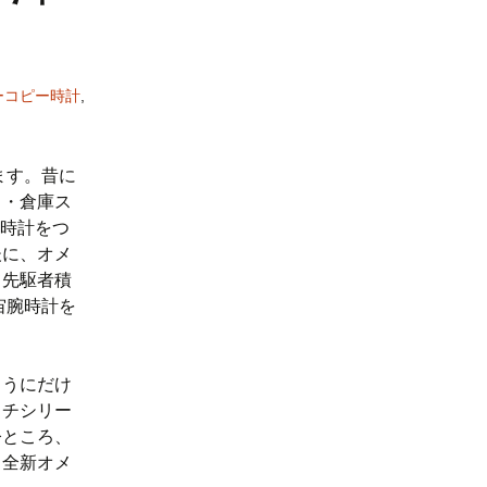
ーコピー時計
,
ます。昔に
ク・倉庫ス
腕時計をつ
後に、オメ
て先駆者積
宙腕時計を
ようにだけ
ウチシリー
今ところ、
、全新オメ