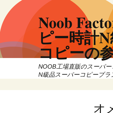
Noob F
ピー時計
コピーの
NOOB工場直販のスーパ
N級品スーパーコピーブラ
コ
ン
テ
ン
オ
ツ
へ