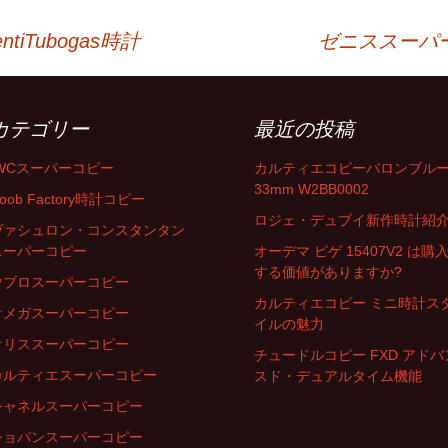
iTubogas時計
ゼニススーパ
カテゴリー
最近の投稿
IWCスーパーコピー
カルティエコピーバロンブル
33mm W2BB0002
oob Factory時計コピー
ロジェ・デュブイ新作時計紹
ヴァシュロン・コンスタンタン
スーパーコピー
オーデマ ピゲ 15407V2 は購
する価値がありますか?
ウブロスーパーコピー
カルティエコピー ミニ時計ス
オメガスーパーコピー
イルの魅力
オリススーパーコピー
チュードルコピー FXD アドバ
カルティエスーパーコピー
スド・デュアルタイム機能
シャネルスーパーコピー
ショパンスーパーコピー