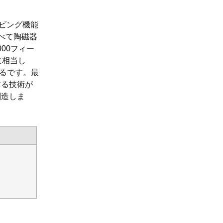
イビング機能
べて陶磁器
00フィー
に相当し
るです。最
する技術が
創造しま