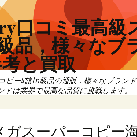
actory口コミ最
N級品，様々なブ
参考と買取
ーコピー時計n級品の通販，様々なブラン
ンドは業界で最高な品質に挑戦します。
メガスーパーコピー