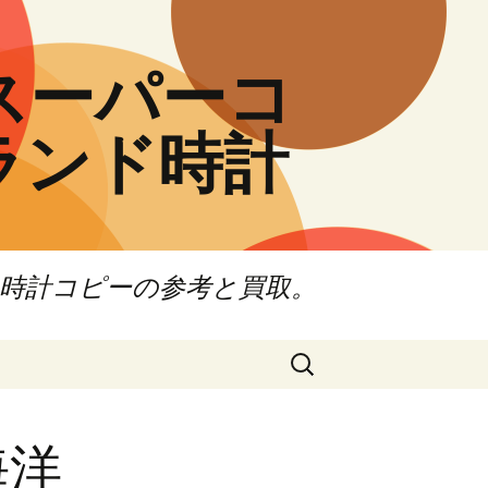
高級スーパーコ
ランド時計
ド時計コピーの参考と買取。
検
索:
海洋