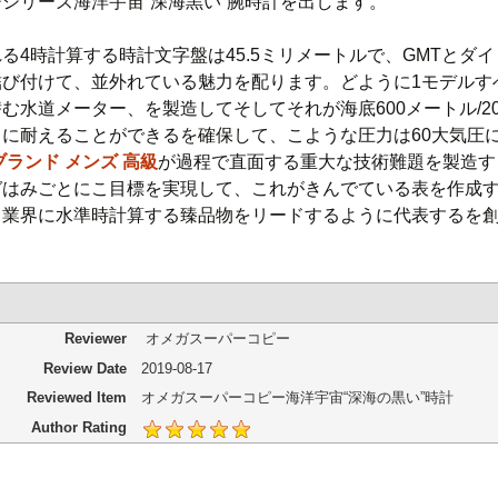
シリーズ海洋宇宙“深海黒い”腕時計を出します。
る4時計算する時計文字盤は45.5ミリメートルで、GMTとダ
結び付けて、並外れている魅力を配ります。どように1モデルす
む水道メーター、を製造してそしてそれが海底600メートル/20
力に耐えることができるを確保して、こような圧力は60大気圧
ブランド メンズ 高級
が過程で直面する重大な技術難題を製造す
ガはみごとにこ目標を実現して、これがきんでている表を作成
、業界に水準時計算する臻品物をリードするように代表するを
Reviewer
オメガスーパーコピー
Review Date
2019-08-17
Reviewed Item
オメガスーパーコピー海洋宇宙“深海の黒い”時計
Author Rating