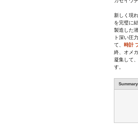
ガセイウチ
新しく現れ
を完璧に
製造した潜
ト深い圧
て、
時計 
終、オメ
凝集して
す。
Summary