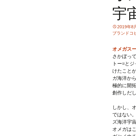
宇
ス
キ
ッ
2019年8
プ
ブランドコ
オメガス
さかぼっ
トー=とジ
けたこと
ガ海洋か
極的に開拓
創作しだ
しかし、
ではない
ズ海洋宇
オメガは