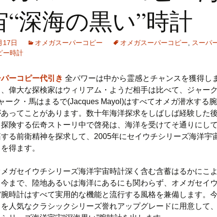
宙“深海の黒い”時計
月17日
オメガスーパーコピー
オメガスーパーコピー
,
スーパ
ピー時計
ーパーコピー代引き
全パワーは中から霊感とチャンスを獲得し
て、偉大な探検家はウィリアム・ようだ相手は比べて、ジャー
ャーク・馬はまるで(Jacques Mayol)はすべてオメガ潜水する
があってことがあります。数十年海洋探求をしばしば経験した
ら探険する伝奇ストーリ中で啓発は、海洋を受けてそ通りにし
する前衛精神を探求して、2005年にセイウチシリーズ海洋宇
しを得ます。
オメガセイウチシリーズ海洋宇宙時計深く含む含蓄はるかにこ
。今まで、陸地あるいは海洋にあるにも関わらず、オメガセイ
宙腕時計はすべて実用的な機能と流行する風格を兼備します。
こを人気なクラシックシリーズ誉れアップグレードに用意して