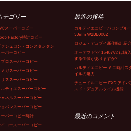
カテゴリー
最近の投稿
IWCスーパーコピー
カルティエコピーバロンブル
33mm W2BB0002
oob Factory時計コピー
ロジェ・デュブイ新作時計紹
ヴァシュロン・コンスタンタン
スーパーコピー
オーデマ ピゲ 15407V2 は購
する価値がありますか?
ウブロスーパーコピー
カルティエコピー ミニ時計ス
オメガスーパーコピー
イルの魅力
オリススーパーコピー
チュードルコピー FXD アドバ
カルティエスーパーコピー
スド・デュアルタイム機能
シャネルスーパーコピー
ショパンスーパーコピー
最近のコメント
スーパーコピー時計
セイコースーパーコピー