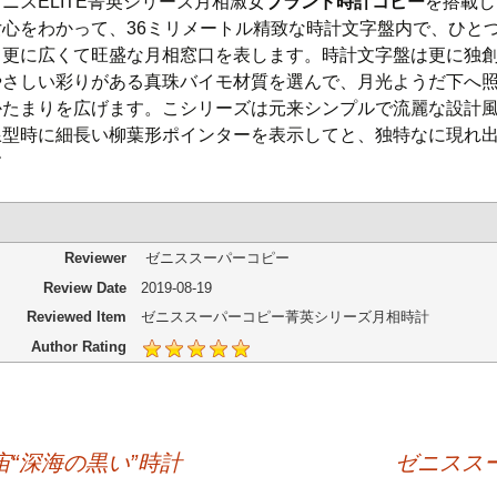
ニスELITE菁英シリーズ月相淑女
ブランド時計コピー
を搭載し
女心をわかって、36ミリメートル精致な時計文字盤内で、ひと
て更に広くて旺盛な月相窓口を表します。時計文字盤は更に独
やさしい彩りがある真珠バイモ材質を選んで、月光ようだ下へ
かたまりを広げます。こシリーズは元来シンプルで流麗な設計
線型時に細長い柳葉形ポインターを表示してと、独特なに現れ
す
Reviewer
ゼニススーパーコピー
Review Date
2019-08-19
Reviewed Item
ゼニススーパーコピー菁英シリーズ月相時計
Author Rating
“深海の黒い”時計
ゼニススー