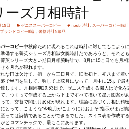
リーズ月相時計
月19日
ゼニススーパーコピー
noob 時計
,
スーパーコピー時計
ブランドコピー時計
,
偽物時計N級品
ーパーコピー
中秋節ために現れるこれは時計に対してもこよう
に準備する菁英シリーズ月相淑女腕時計だであろうと、それと
菁英シリーズ大きい期日月相腕時計で、8月に15こ日でも月相
させる月光が現れます。
晴れな円は欠けて、初一から三日月で、旧暦初七、初八まで着
旺盛で半円を呈して、称して上弦月になって、月中に15まで最
達します。月相周期29.53日で、ゼニス作成する職人はそ化を2
って、つくって作成する上から下まですべて描いて星月図案があ
あって、交替で間は月変化が現れます。理論に基づく月相は精
にとって、こような“今晩月がこようにおおよそ”指示がまた抽
に至っては詩情であることができるでした。スイス表を作成す
ながとロマンチックで、最もこにあります。