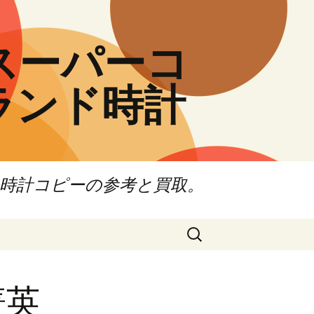
高級スーパーコ
ランド時計
ド時計コピーの参考と買取。
検
索:
菁英