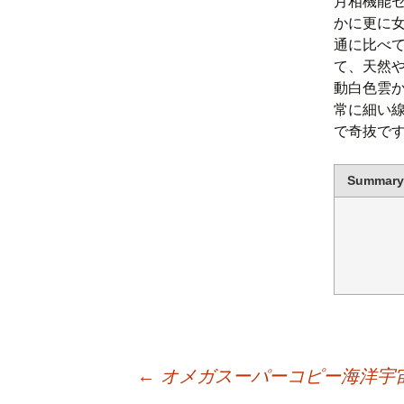
月相機能ゼ
かに更に
通に比べ
て、天然
動白色雲
常に細い
で奇抜で
Summary
←
オメガスーパーコピー海洋宇宙