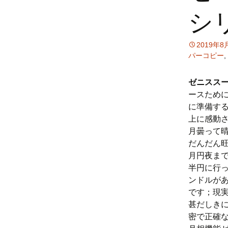
シ
ス
キ
ッ
2019年8
プ
パーコピー
,
ゼニスス
ースため
に準備する
上に感動
月曇って
だんだん
月円夜まで
半円に行
ンドルが
です；現実
甚だしき
密で正確