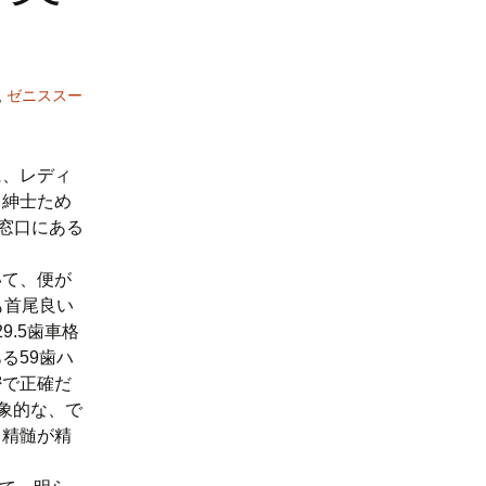
,
ゼニススー
に、レディ
も紳士ため
窓口にある
いて、便が
も首尾良い
9.5歯車格
る59歯ハ
密で正確だ
象的な、で
る精髄が精