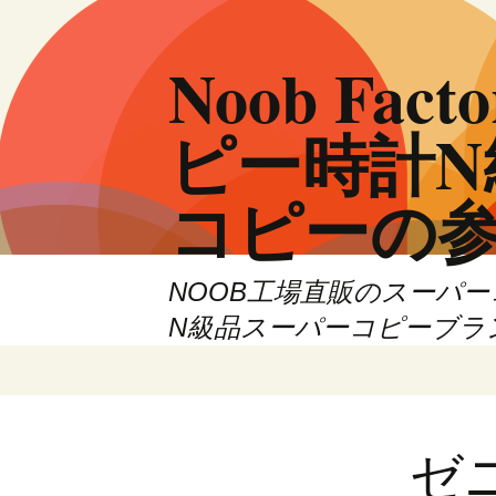
Noob F
ピー時計
コピーの
NOOB工場直販のスーパ
N級品スーパーコピーブラ
コ
ン
テ
ン
ゼ
ツ
へ