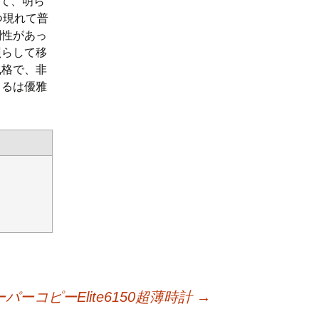
て、明ら
つ現れて普
創性があっ
照らして移
風格で、非
出るは優雅
パーコピーElite6150超薄時計
→