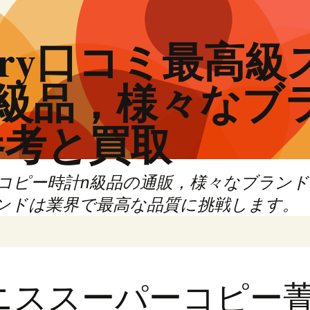
actory口コミ最
N級品，様々なブ
参考と買取
ーコピー時計n級品の通販，様々なブラン
ンドは業界で最高な品質に挑戦します。
ニススーパーコピー