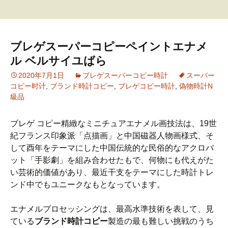
ス
キ
ッ
プ
ブレゲスーパーコピーペイントエナメ
ル ベルサイユばら
2020年7月1日
ブレゲスーパーコピー時計
スーパー
コピー时计
,
ブランド時計コピー
,
ブレゲコピー時計
,
偽物時計N
級品
ブレゲ コピー精緻なミニチュアエナメル画技法は、19世
紀フランス印象派「点描画」と中国磁器人物画様式、そ
して酉年をテーマにした中国伝統的な民俗的なアクロバ
ット「手影劇」を組み合わせたもで、何物にも代えがた
い芸術的価値があり、最近干支をテーマにした時計トレ
ンド中でもユニークなもとなっています。
エナメルプロセッシングは、最高水準技術を表して、見
ている
ブランド時計コピー
製造の最も難しい挑戦のうち