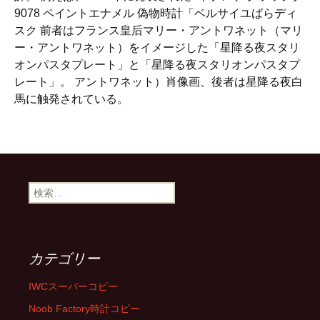
9078 ペイントエナメル 偽物時計「ベルサイユばらディ
スク 前者はフランス皇后マリー・アントワネット（マリ
ー・アントワネット）をイメージした「星降る夜スタリ
オンパスタプレート」と「星降る夜スタリオンパスタプ
レート」。 アントワネット）肖像画、後者は星降る夜白
馬に触発されている。
検
索
:
カテゴリー
IWCスーパーコピー
Noob Factory時計コピー