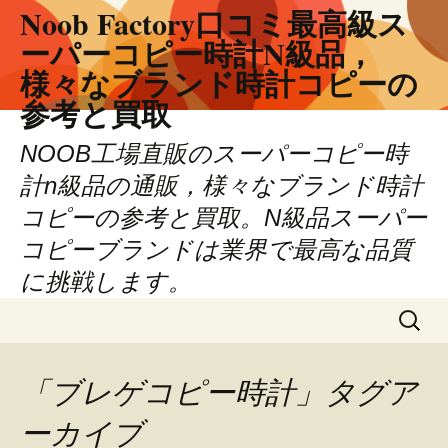
Noob Factory口コミ最高級ス
ーパーコピー時計N級品，
様々なブランド時計コピーの
参考と買取
NOOB工場直販のスーパーコピー時
計n級品の通販，様々なブランド時計
コピーの参考と買取。N級品スーパー
コピーブランドは業界で最高な品質
に挑戦します。
コ
検
ン
索:
テ
ン
「ブレゲコピー時計」タグア
ツ
ーカイブ
へ