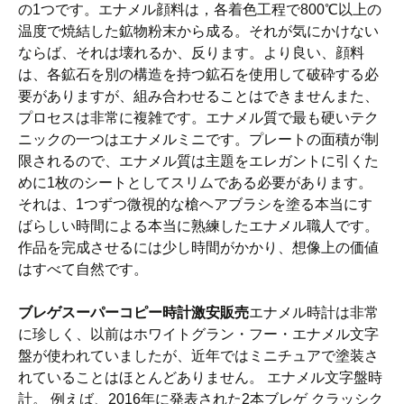
の1つです。エナメル顔料は，各着色工程で800℃以上の
温度で焼結した鉱物粉末から成る。それが気にかけない
ならば、それは壊れるか、反ります。より良い、顔料
は、各鉱石を別の構造を持つ鉱石を使用して破砕する必
要がありますが、組み合わせることはできませんまた、
プロセスは非常に複雑です。エナメル質で最も硬いテク
ニックの一つはエナメルミニです。プレートの面積が制
限されるので、エナメル質は主題をエレガントに引くた
めに1枚のシートとしてスリムである必要があります。
それは、1つずつ微視的な槍ヘアブラシを塗る本当にす
ばらしい時間による本当に熟練したエナメル職人です。
作品を完成させるには少し時間がかかり、想像上の価値
はすべて自然です。
ブレゲスーパーコピー時計激安販売
エナメル時計は非常
に珍しく、以前はホワイトグラン・フー・エナメル文字
盤が使われていましたが、近年ではミニチュアで塗装さ
れていることはほとんどありません。 エナメル文字盤時
計。 例えば、2016年に発表された2本ブレゲ クラッシク