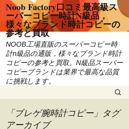
Noob Factory口コミ最高級ス
ーパーコピー時計N級品，
様々なブランド時計コピーの
参考と買取
NOOB工場直販のスーパーコピー時
計n級品の通販，様々なブランド時計
コピーの参考と買取。N級品スーパー
コピーブランドは業界で最高な品質
に挑戦します。
コ
検
ン
索:
テ
ン
「ブレゲ腕時計コピー」タグ
ツ
アーカイブ
へ