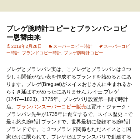
ス
キ
ッ
プ
ブレゲ腕時計コピーとブランパンコピ
ー恩讐由来
2019年2月28日
スーパーコピー時計
スーパーコピ
ー時計
,
ブランドコピー時計
,
ブレゲ腕時計コピー
ブレゲとブランパン実は、こブレゲとブランパンは２つ
少しも関係がない表を作成するブランドを始めるとにあ
ります。ブレゲ(Breguet)がスイスおじさんに生まれるか
ら引き延ばすがめったにありません.ルイ士.ブレゲ
(1747―1823)、1775年、ブレゲパリ設置第一間で時計
店。
ブランパンスーパーコピー販売
は賈汗・ジャーク・
ブランパン先生が1735年に創立するで、スイス歴史上で
最も悠久腕時計ブランドで、世界最初に登録する腕時計
ブランドです。こ２つブランド関係もただスイスとこ国
家だけに限られて、ブレゲだはフランスパリで創建する