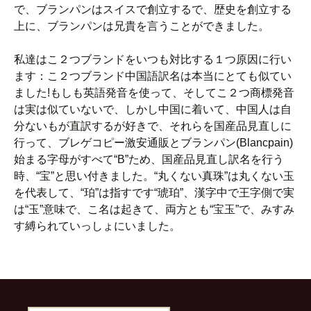
で、ブランパンはスイスで創立するで、歴史を創立する
上に、ブランパンは兄貴を言うことができました。
私達はこ２つブランドをいつも対比する１つ原因に行い
ます：こ２つブランド中国語訳名は本当にとても似てい
ました!もしも英語発音を使って、そしてこ２つ商標発音
は実は似ていないで、しかし中国に着いて、中国人は自
分ないもが直訳するが好きで、それらを国産品見直しに
行って、ブレゲコピー激安通販とブランパン(Blancpain)
始まる字母がすべて“B”ため、国産品見直し訳名を行う
時、“宝”と思い付きました。“丸くない真珠”は丸くない玉
を代表して、“珀”は指すです“琥珀”、漢字中で王字側で実
は“玉”意味で、こ名は起きて、両方とも“宝玉”で、みすみ
す縛られていっしょにいました。